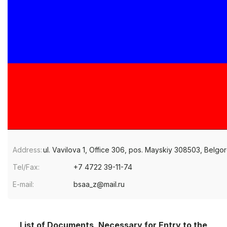
Address:
ul. Vavilova 1, Office 306, pos. Mayskiy 308503, Belgo
Tel/Fax:
+7 4722 39-11-74
E-mail:
bsaa_z@mail.ru
List of Documents, Necessary for Entry to the